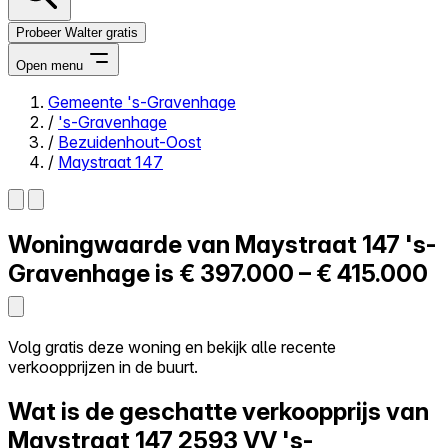
Probeer Walter gratis
Open menu
Gemeente 's-Gravenhage
/
's-Gravenhage
Close menu
/
Bezuidenhout-Oost
/
Maystraat 147
Woningwaarde van
Maystraat 147
's-
Zelf kopen
Alles-in-één
Gravenhage is
€ 397.000 – € 415.000
Reviews
Prijzen
Log in
Volg gratis deze woning en bekijk alle recente
Probeer Walter gratis
verkoopprijzen in de buurt.
Wat is de geschatte verkoopprijs van
Maystraat 147
2593 VV 's-