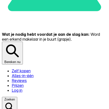
Wat je nodig hebt voordat je aan de slag kan:
Word
een erkend makelaar in je buurt (grapje).
Bereken nu
Zelf kopen
Alles-in-één
Reviews
Prijzen
Log in
Zoeken