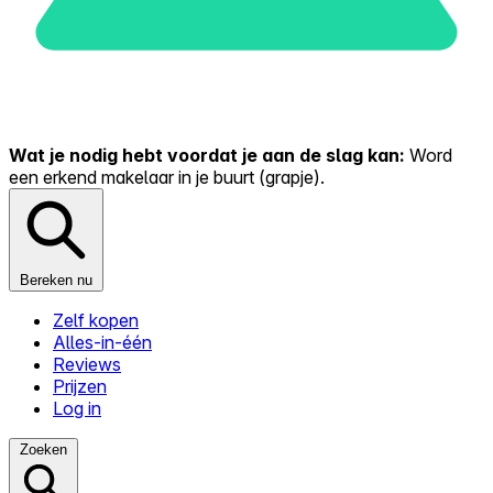
Wat je nodig hebt voordat je aan de slag kan:
Word
een erkend makelaar in je buurt (grapje).
Bereken nu
Zelf kopen
Alles-in-één
Reviews
Prijzen
Log in
Zoeken