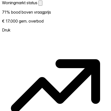
Woningmarkt status
Woningmarkt status
71% bood boven vraagprijs
Laat zien hoe competitief de markt hier is.
€ 17.000 gem. overbod
Hoe meer woningen boven vraagprijs
verkopen, hoe heter. Heet? Verwacht
Druk
concurrentie en overweeg boven vraagprijs
te bieden. Koud? Meer ruimte om te
onderhandelen. Gebaseerd op 142
transacties in de afgelopen 12 maanden in
deze buurt.