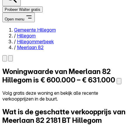
Probeer Walter gratis
Open menu
Gemeente Hillegom
/
Hillegom
Close menu
/
Hillegommerbeek
/
Meerlaan 82
Woningwaarde van
Meerlaan 82
Zelf kopen
Alles-in-één
Hillegom is
€ 600.000 – € 631.000
Reviews
Prijzen
Volg gratis deze woning en bekijk alle recente
verkoopprijzen in de buurt.
Log in
Probeer Walter gratis
Wat is de geschatte verkoopprijs van
Meerlaan 82
2181 BT Hillegom