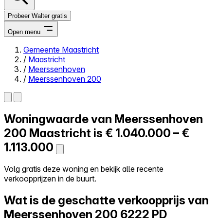
Probeer Walter gratis
Open menu
Gemeente Maastricht
/
Maastricht
Close menu
/
Meerssenhoven
/
Meerssenhoven 200
Woningwaarde van
Meerssenhoven
Zelf kopen
Alles-in-één
200
Maastricht is
€ 1.040.000 – €
Reviews
1.113.000
Prijzen
Log in
Volg gratis deze woning en bekijk alle recente
Probeer Walter gratis
verkoopprijzen in de buurt.
Wat is de geschatte verkoopprijs van
Meerssenhoven 200
6222 PD