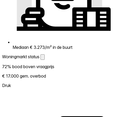
Mediaan € 3.273/m² in de buurt
Woningmarkt status
Woningmarkt status
72% bood boven vraagprijs
Laat zien hoe competitief de markt hier is.
€ 17.000 gem. overbod
Hoe meer woningen boven vraagprijs
verkopen, hoe heter. Heet? Verwacht
Druk
concurrentie en overweeg boven vraagprijs
te bieden. Koud? Meer ruimte om te
onderhandelen. Gebaseerd op 99
transacties in de afgelopen 12 maanden in
deze buurt.