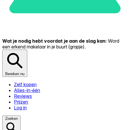
Wat je nodig hebt voordat je aan de slag kan:
Word
een erkend makelaar in je buurt (grapje).
Bereken nu
Zelf kopen
Alles-in-één
Reviews
Prijzen
Log in
Zoeken