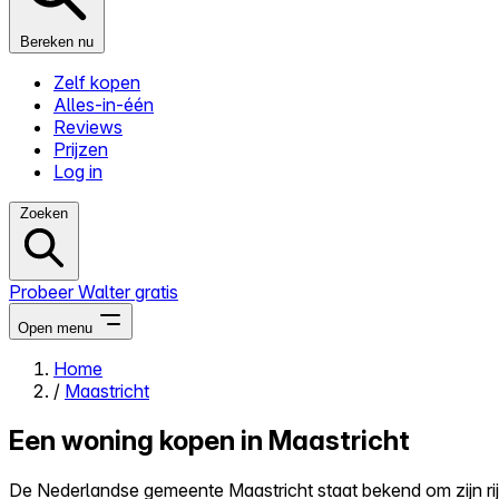
Bereken nu
Zelf kopen
Alles-in-één
Reviews
Prijzen
Log in
Zoeken
Probeer Walter gratis
Open menu
Home
/
Maastricht
Close menu
Een woning kopen in Maastricht
De Nederlandse gemeente Maastricht staat bekend om zijn rij