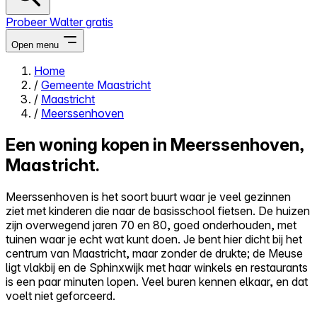
Probeer Walter gratis
Open menu
Home
/
Gemeente Maastricht
Close menu
/
Maastricht
/
Meerssenhoven
Een woning kopen in Meerssenhoven,
Maastricht.
Zelf kopen
Alles-in-één
Meerssenhoven is het soort buurt waar je veel gezinnen
Reviews
ziet met kinderen die naar de basisschool fietsen. De huizen
Prijzen
zijn overwegend jaren 70 en 80, goed onderhouden, met
tuinen waar je echt wat kunt doen. Je bent hier dicht bij het
Log in
centrum van Maastricht, maar zonder de drukte; de Meuse
Probeer Walter gratis
ligt vlakbij en de Sphinxwijk met haar winkels en restaurants
is een paar minuten lopen. Veel buren kennen elkaar, en dat
voelt niet geforceerd.