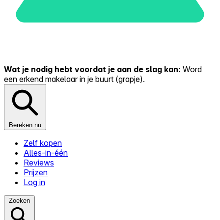
Wat je nodig hebt voordat je aan de slag kan:
Word
een erkend makelaar in je buurt (grapje).
Bereken nu
Zelf kopen
Alles-in-één
Reviews
Prijzen
Log in
Zoeken