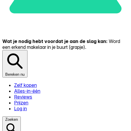
Wat je nodig hebt voordat je aan de slag kan:
Word
een erkend makelaar in je buurt (grapje).
Bereken nu
Zelf kopen
Alles-in-één
Reviews
Prijzen
Log in
Zoeken