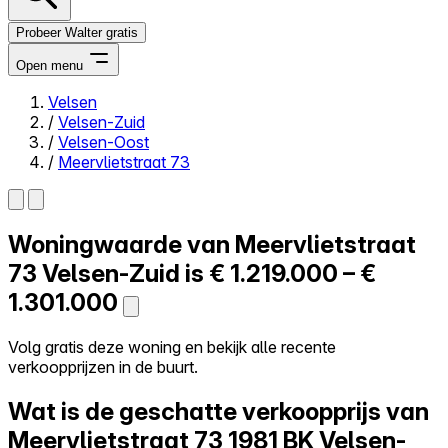
Probeer Walter gratis
Open menu
Velsen
/
Velsen-Zuid
Close menu
/
Velsen-Oost
/
Meervlietstraat 73
Woningwaarde van
Meervlietstraat
Zelf kopen
Alles-in-één
73
Velsen-Zuid is
€ 1.219.000 – €
Reviews
1.301.000
Prijzen
Log in
Volg gratis deze woning en bekijk alle recente
Probeer Walter gratis
verkoopprijzen in de buurt.
Wat is de geschatte verkoopprijs van
Meervlietstraat 73
1981 BK Velsen-