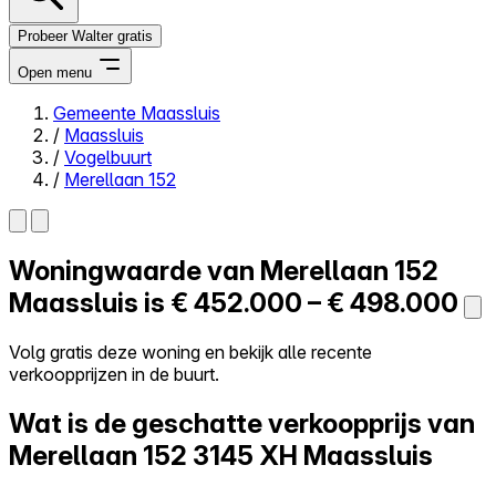
Probeer Walter gratis
Open menu
Gemeente Maassluis
/
Maassluis
Close menu
/
Vogelbuurt
/
Merellaan 152
Woningwaarde van
Merellaan 152
Zelf kopen
Alles-in-één
Maassluis is
€ 452.000 – € 498.000
Reviews
Prijzen
Volg gratis deze woning en bekijk alle recente
verkoopprijzen in de buurt.
Log in
Probeer Walter gratis
Wat is de geschatte verkoopprijs van
Merellaan 152
3145 XH Maassluis