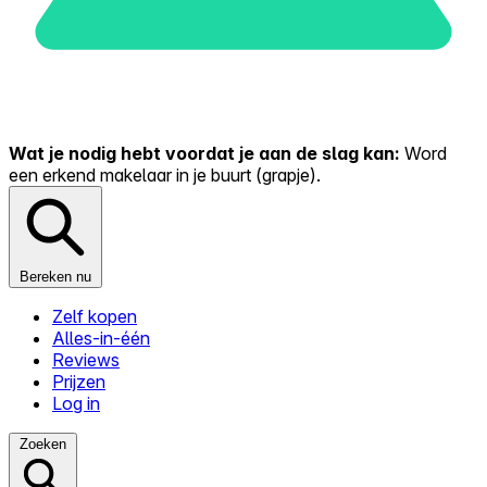
Wat je nodig hebt voordat je aan de slag kan:
Word
een erkend makelaar in je buurt (grapje).
Bereken nu
Zelf kopen
Alles-in-één
Reviews
Prijzen
Log in
Zoeken