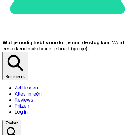
Wat je nodig hebt voordat je aan de slag kan:
Word
een erkend makelaar in je buurt (grapje).
Bereken nu
Zelf kopen
Alles-in-één
Reviews
Prijzen
Log in
Zoeken