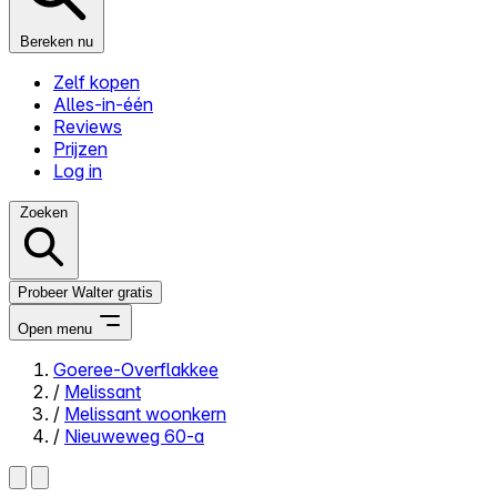
Bereken nu
Zelf kopen
Alles-in-één
Reviews
Prijzen
Log in
Zoeken
Probeer Walter gratis
Open menu
Goeree-Overflakkee
/
Melissant
Close menu
/
Melissant woonkern
/
Nieuweweg 60-a