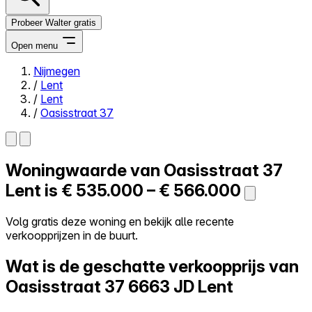
Probeer Walter gratis
Open menu
Nijmegen
/
Lent
Close menu
/
Lent
/
Oasisstraat 37
Woningwaarde van
Oasisstraat 37
Zelf kopen
Alles-in-één
Lent is
€ 535.000 – € 566.000
Reviews
Prijzen
Volg gratis deze woning en bekijk alle recente
verkoopprijzen in de buurt.
Log in
Probeer Walter gratis
Wat is de geschatte verkoopprijs van
Oasisstraat 37
6663 JD Lent