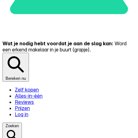
Wat je nodig hebt voordat je aan de slag kan:
Word
een erkend makelaar in je buurt (grapje).
Bereken nu
Zelf kopen
Alles-in-één
Reviews
Prijzen
Log in
Zoeken