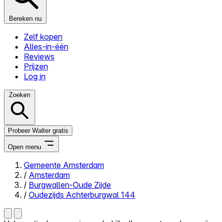
Bereken nu
Zelf kopen
Alles-in-één
Reviews
Prijzen
Log in
Zoeken
Probeer Walter gratis
Open menu
Gemeente Amsterdam
/
Amsterdam
Close menu
/
Burgwallen-Oude Zijde
/
Oudezijds Achterburgwal 144