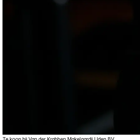
Te koop bij
Van der Krabben Makelaardij Uden BV