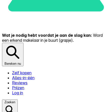
Wat je nodig hebt voordat je aan de slag kan:
Word
een erkend makelaar in je buurt (grapje).
Bereken nu
Zelf kopen
Alles-in-één
Reviews
Prijzen
Log in
Zoeken