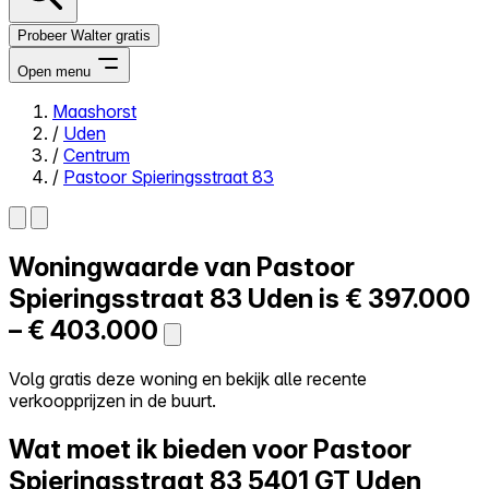
Probeer Walter gratis
Open menu
Maashorst
/
Uden
Close menu
/
Centrum
/
Pastoor Spieringsstraat 83
Woningwaarde van
Pastoor
Zelf kopen
Alles-in-één
Spieringsstraat 83
Uden is
€ 397.000
Reviews
– € 403.000
Prijzen
Log in
Volg gratis deze woning en bekijk alle recente
Probeer Walter gratis
verkoopprijzen in de buurt.
Wat moet ik bieden voor Pastoor
Spieringsstraat 83
5401 GT Uden