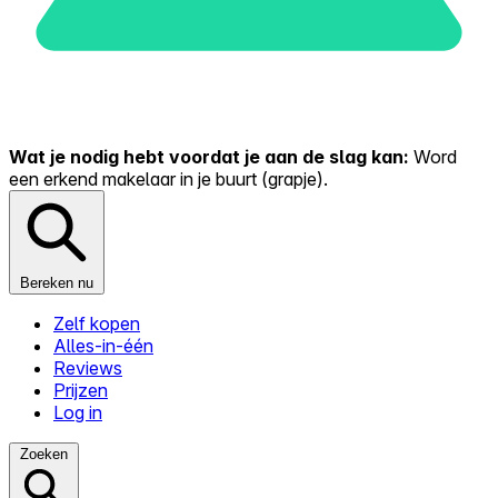
Wat je nodig hebt voordat je aan de slag kan:
Word
een erkend makelaar in je buurt (grapje).
Bereken nu
Zelf kopen
Alles-in-één
Reviews
Prijzen
Log in
Zoeken