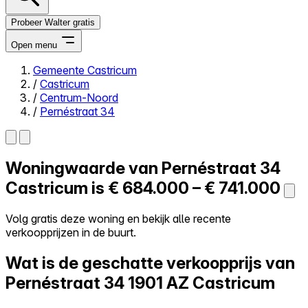
Probeer Walter gratis
Open menu
Gemeente Castricum
/
Castricum
Close menu
/
Centrum-Noord
/
Pernéstraat 34
Woningwaarde van
Pernéstraat 34
Zelf kopen
Alles-in-één
Castricum is
€ 684.000 – € 741.000
Reviews
Prijzen
Volg gratis deze woning en bekijk alle recente
verkoopprijzen in de buurt.
Log in
Probeer Walter gratis
Wat is de geschatte verkoopprijs van
Pernéstraat 34
1901 AZ Castricum