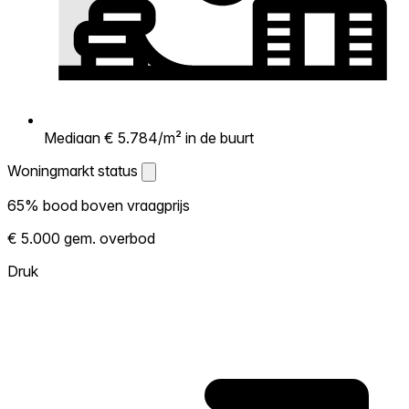
Mediaan € 5.784/m² in de buurt
Woningmarkt status
Woningmarkt status
65% bood boven vraagprijs
Laat zien hoe competitief de markt hier is.
€ 5.000 gem. overbod
Hoe meer woningen boven vraagprijs
verkopen, hoe heter. Heet? Verwacht
Druk
concurrentie en overweeg boven vraagprijs
te bieden. Koud? Meer ruimte om te
onderhandelen. Gebaseerd op 31
transacties in de afgelopen 12 maanden in
deze buurt.