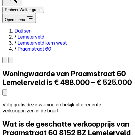
Probeer Walter gratis
Open menu
Dalfsen
/
Lemelerveld
Close menu
/
Lemelerveld kern west
/
Praamstraat 60
Woningwaarde van
Praamstraat 60
Zelf kopen
Alles-in-één
Lemelerveld is
€ 488.000 – € 525.000
Reviews
Prijzen
Log in
Volg gratis deze woning en bekijk alle recente
Probeer Walter gratis
verkoopprijzen in de buurt.
Wat is de geschatte verkoopprijs van
Praamstraat 60
8152 BZ Lemelerveld