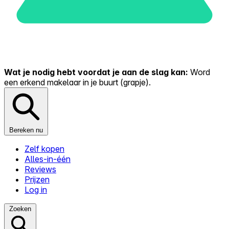
Wat je nodig hebt voordat je aan de slag kan:
Word
een erkend makelaar in je buurt (grapje).
Bereken nu
Zelf kopen
Alles-in-één
Reviews
Prijzen
Log in
Zoeken