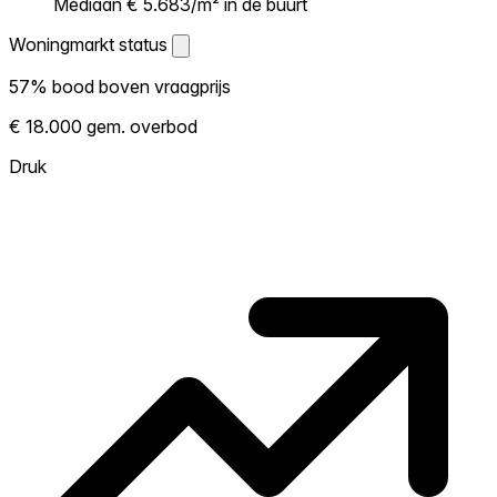
Mediaan € 5.683/m² in de buurt
Woningmarkt status
Woningmarkt status
57% bood boven vraagprijs
Laat zien hoe competitief de markt hier is.
€ 18.000 gem. overbod
Hoe meer woningen boven vraagprijs
verkopen, hoe heter. Heet? Verwacht
Druk
concurrentie en overweeg boven vraagprijs
te bieden. Koud? Meer ruimte om te
onderhandelen. Gebaseerd op 53
transacties in de afgelopen 12 maanden in
deze buurt.