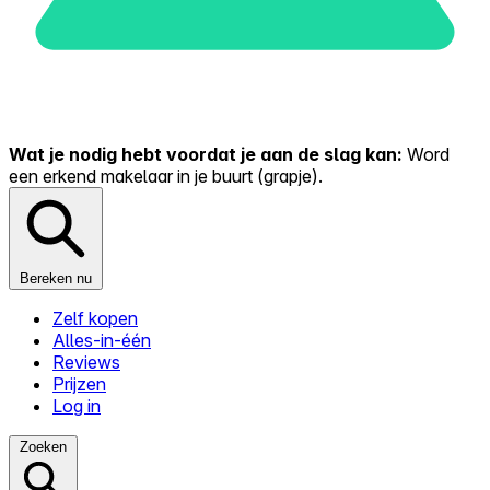
Wat je nodig hebt voordat je aan de slag kan:
Word
een erkend makelaar in je buurt (grapje).
Bereken nu
Zelf kopen
Alles-in-één
Reviews
Prijzen
Log in
Zoeken