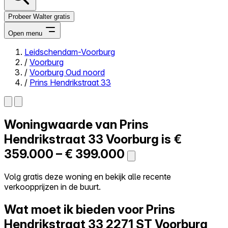
Probeer Walter gratis
Open menu
Leidschendam-Voorburg
/
Voorburg
Close menu
/
Voorburg Oud noord
/
Prins Hendrikstraat 33
Woningwaarde van
Prins
Zelf kopen
Alles-in-één
Hendrikstraat 33
Voorburg is
€
Reviews
359.000 – € 399.000
Prijzen
Log in
Volg gratis deze woning en bekijk alle recente
Probeer Walter gratis
verkoopprijzen in de buurt.
Wat moet ik bieden voor Prins
Hendrikstraat 33
2271 ST Voorburg