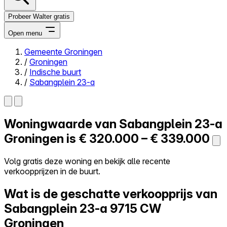
Probeer Walter gratis
Open menu
Gemeente Groningen
/
Groningen
Close menu
/
Indische buurt
/
Sabangplein 23-a
Woningwaarde van
Sabangplein 23-a
Zelf kopen
Alles-in-één
Groningen is
€ 320.000 – € 339.000
Reviews
Prijzen
Volg gratis deze woning en bekijk alle recente
verkoopprijzen in de buurt.
Log in
Probeer Walter gratis
Wat is de geschatte verkoopprijs van
Sabangplein 23-a
9715 CW
Groningen