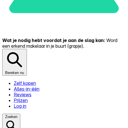
Wat je nodig hebt voordat je aan de slag kan:
Word
een erkend makelaar in je buurt (grapje).
Bereken nu
Zelf kopen
Alles-in-één
Reviews
Prijzen
Log in
Zoeken