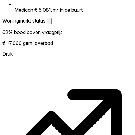
Mediaan € 5.081/m² in de buurt
Woningmarkt status
Woningmarkt status
62% bood boven vraagprijs
Laat zien hoe competitief de markt hier is.
€ 17.000 gem. overbod
Hoe meer woningen boven vraagprijs
verkopen, hoe heter. Heet? Verwacht
Druk
concurrentie en overweeg boven vraagprijs
te bieden. Koud? Meer ruimte om te
onderhandelen. Gebaseerd op 76
transacties in de afgelopen 12 maanden in
deze buurt.