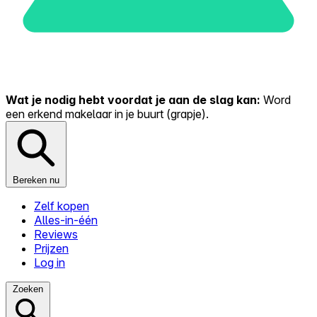
Wat je nodig hebt voordat je aan de slag kan:
Word
een erkend makelaar in je buurt (grapje).
Bereken nu
Zelf kopen
Alles-in-één
Reviews
Prijzen
Log in
Zoeken