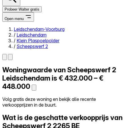
Probeer Walter gratis
Open menu
Leidschendam-Voorburg
/
Leidschendam
Close menu
/
Klein Plaspoelpolder
/
Scheepswerf 2
Woningwaarde van
Scheepswerf 2
Zelf kopen
Alles-in-één
Leidschendam is
€ 432.000 – €
Reviews
448.000
Prijzen
Log in
Volg gratis deze woning en bekijk alle recente
Probeer Walter gratis
verkoopprijzen in de buurt.
Wat is de geschatte verkoopprijs van
Scheepswerf 2
2265 BE