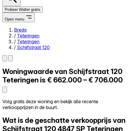
Probeer Walter gratis
Open menu
Breda
/
Teteringen
Close menu
/
Teteringen
/
Schijfstraat 120
Woningwaarde van
Schijfstraat 120
Zelf kopen
Alles-in-één
Teteringen is
€ 662.000 – € 706.000
Reviews
Prijzen
Log in
Volg gratis deze woning en bekijk alle recente
Probeer Walter gratis
verkoopprijzen in de buurt.
Wat is de geschatte verkoopprijs van
Schijfstraat 120
4847 SP Teteringen