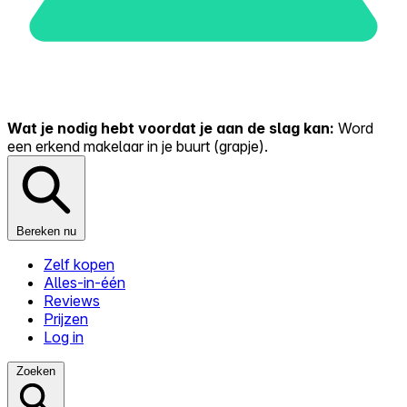
Wat je nodig hebt voordat je aan de slag kan:
Word
een erkend makelaar in je buurt (grapje).
Bereken nu
Zelf kopen
Alles-in-één
Reviews
Prijzen
Log in
Zoeken