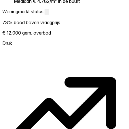
Mediaan € 4.782/m² in de buurt
Woningmarkt status
Woningmarkt status
73% bood boven vraagprijs
Laat zien hoe competitief de markt hier is.
€ 12.000 gem. overbod
Hoe meer woningen boven vraagprijs
verkopen, hoe heter. Heet? Verwacht
Druk
concurrentie en overweeg boven vraagprijs
te bieden. Koud? Meer ruimte om te
onderhandelen. Gebaseerd op 75
transacties in de afgelopen 12 maanden in
deze buurt.