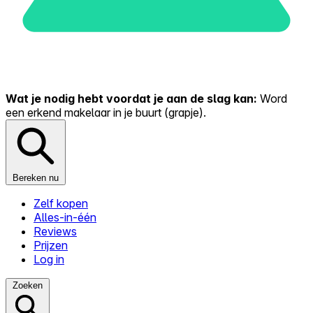
Wat je nodig hebt voordat je aan de slag kan:
Word
een erkend makelaar in je buurt (grapje).
Bereken nu
Zelf kopen
Alles-in-één
Reviews
Prijzen
Log in
Zoeken