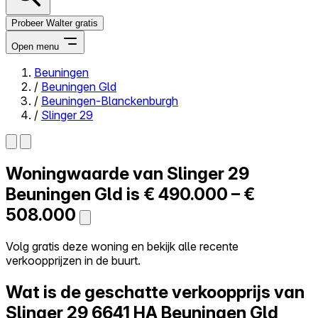
Probeer Walter gratis
Open menu
Beuningen
/
Beuningen Gld
Close menu
/
Beuningen-Blanckenburgh
/
Slinger 29
Woningwaarde van
Slinger 29
Zelf kopen
Alles-in-één
Beuningen Gld is
€ 490.000 – €
Reviews
508.000
Prijzen
Log in
Volg gratis deze woning en bekijk alle recente
Probeer Walter gratis
verkoopprijzen in de buurt.
Wat is de geschatte verkoopprijs van
Slinger 29
6641 HA Beuningen Gld