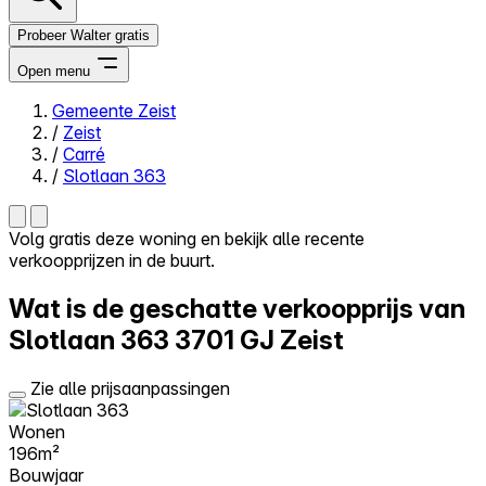
Probeer Walter gratis
Open menu
Gemeente Zeist
/
Zeist
Close menu
/
Carré
/
Slotlaan 363
Volg gratis deze woning en bekijk alle recente
verkoopprijzen in de buurt.
Zelf kopen
Alles-in-één
Wat is de geschatte verkoopprijs van
Reviews
Prijzen
Slotlaan 363
3701 GJ Zeist
Log in
Zie alle prijsaanpassingen
Probeer Walter gratis
Wonen
196m²
Bouwjaar