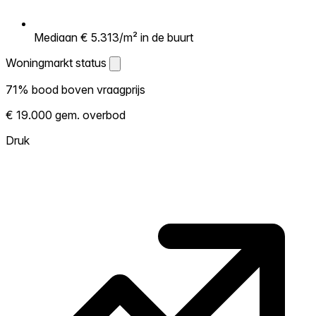
Mediaan € 5.313/m² in de buurt
Woningmarkt status
Woningmarkt status
71% bood boven vraagprijs
Laat zien hoe competitief de markt hier is.
€ 19.000 gem. overbod
Hoe meer woningen boven vraagprijs
verkopen, hoe heter. Heet? Verwacht
Druk
concurrentie en overweeg boven vraagprijs
te bieden. Koud? Meer ruimte om te
onderhandelen. Gebaseerd op 75
transacties in de afgelopen 12 maanden in
deze buurt.