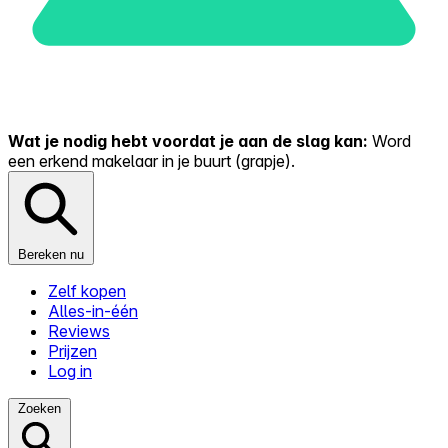
Wat je nodig hebt voordat je aan de slag kan:
Word
een erkend makelaar in je buurt (grapje).
Bereken nu
Zelf kopen
Alles-in-één
Reviews
Prijzen
Log in
Zoeken