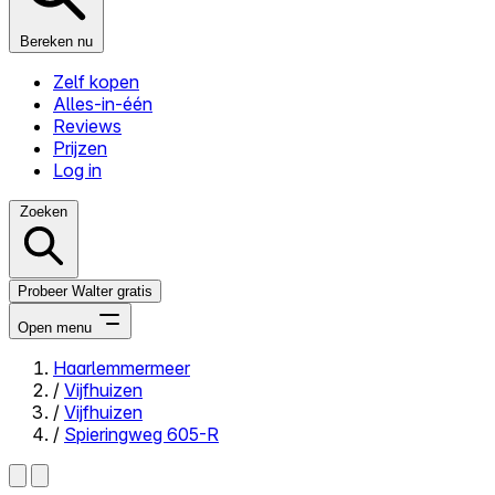
Bereken nu
Zelf kopen
Alles-in-één
Reviews
Prijzen
Log in
Zoeken
Probeer Walter gratis
Open menu
Haarlemmermeer
/
Vijfhuizen
Close menu
/
Vijfhuizen
/
Spieringweg 605-R