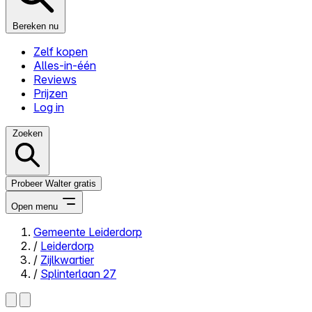
Bereken nu
Zelf kopen
Alles-in-één
Reviews
Prijzen
Log in
Zoeken
Probeer Walter gratis
Open menu
Gemeente Leiderdorp
/
Leiderdorp
Close menu
/
Zijlkwartier
/
Splinterlaan 27