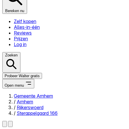
Bereken nu
Zelf kopen
Alles-in-één
Reviews
Prijzen
Log in
Zoeken
Probeer Walter gratis
Open menu
Gemeente Arnhem
/
Arnhem
Close menu
/
Rijkerswoerd
/
Sterappelgaard 166