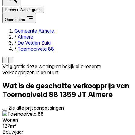
Probeer Walter gratis
Open menu
Gemeente Almere
/
Almere
Close menu
/
De Velden Zuid
/
Toernooiveld 88
Volg gratis deze woning en bekijk alle recente
verkoopprijzen in de buurt.
Zelf kopen
Alles-in-één
Wat is de geschatte verkoopprijs van
Reviews
Prijzen
Toernooiveld 88
1359 JT Almere
Log in
Zie alle prijsaanpassingen
Probeer Walter gratis
Wonen
127m²
Bouwjaar