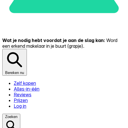
Wat je nodig hebt voordat je aan de slag kan:
Word
een erkend makelaar in je buurt (grapje).
Bereken nu
Zelf kopen
Alles-in-één
Reviews
Prijzen
Log in
Zoeken