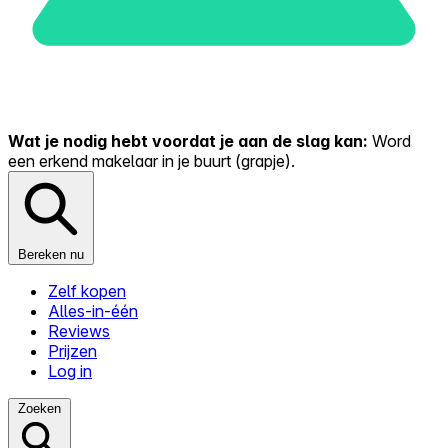
Wat je nodig hebt voordat je aan de slag kan:
Word
een erkend makelaar in je buurt (grapje).
Bereken nu
Zelf kopen
Alles-in-één
Reviews
Prijzen
Log in
Zoeken