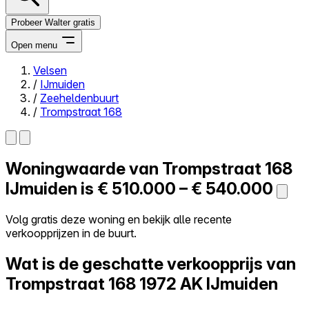
Probeer Walter gratis
Open menu
Velsen
/
IJmuiden
Close menu
/
Zeeheldenbuurt
/
Trompstraat 168
Woningwaarde van
Trompstraat 168
Zelf kopen
Alles-in-één
IJmuiden is
€ 510.000 – € 540.000
Reviews
Prijzen
Volg gratis deze woning en bekijk alle recente
verkoopprijzen in de buurt.
Log in
Probeer Walter gratis
Wat is de geschatte verkoopprijs van
Trompstraat 168
1972 AK IJmuiden