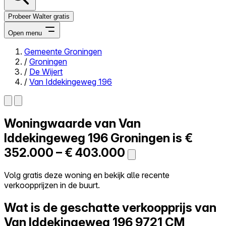
Probeer Walter gratis
Open menu
Gemeente Groningen
/
Groningen
Close menu
/
De Wijert
/
Van Iddekingeweg 196
Woningwaarde van
Van
Zelf kopen
Alles-in-één
Iddekingeweg 196
Groningen is
€
Reviews
352.000 – € 403.000
Prijzen
Log in
Volg gratis deze woning en bekijk alle recente
Probeer Walter gratis
verkoopprijzen in de buurt.
Wat is de geschatte verkoopprijs van
Van Iddekingeweg 196
9721 CM