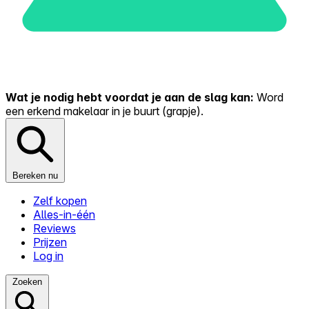
Wat je nodig hebt voordat je aan de slag kan:
Word
een erkend makelaar in je buurt (grapje).
Bereken nu
Zelf kopen
Alles-in-één
Reviews
Prijzen
Log in
Zoeken