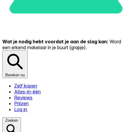
Wat je nodig hebt voordat je aan de slag kan:
Word
een erkend makelaar in je buurt (grapje).
Bereken nu
Zelf kopen
Alles-in-één
Reviews
Prijzen
Log in
Zoeken