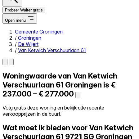
Probeer Walter gratis
Open menu
Gemeente Groningen
/
Groningen
Close menu
/
De Wijert
/
Van Ketwich Verschuurlaan 61
Woningwaarde van
Van Ketwich
Zelf kopen
Alles-in-één
Verschuurlaan 61
Groningen is
€
Reviews
237.000 – € 277.000
Prijzen
Log in
Volg gratis deze woning en bekijk alle recente
Probeer Walter gratis
verkoopprijzen in de buurt.
Wat moet ik bieden voor Van Ketwich
Verschuurlaan 61
9721 SG Groningen