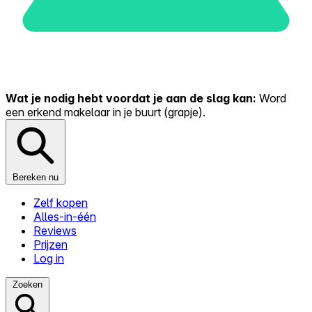
Wat je nodig hebt voordat je aan de slag kan:
Word
een erkend makelaar in je buurt (grapje).
Bereken nu
Zelf kopen
Alles-in-één
Reviews
Prijzen
Log in
Zoeken