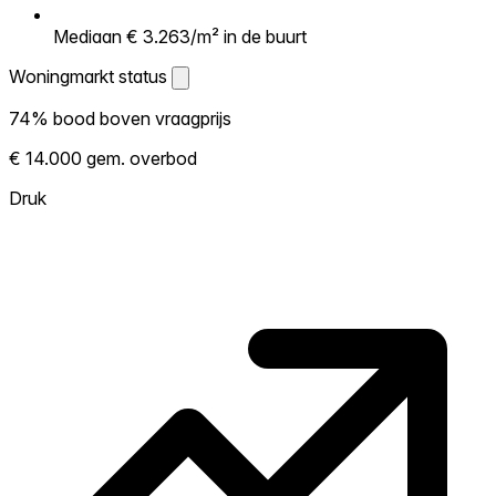
Mediaan € 3.263/m² in de buurt
Woningmarkt status
Woningmarkt status
74% bood boven vraagprijs
Laat zien hoe competitief de markt hier is.
€ 14.000 gem. overbod
Hoe meer woningen boven vraagprijs
verkopen, hoe heter. Heet? Verwacht
Druk
concurrentie en overweeg boven vraagprijs
te bieden. Koud? Meer ruimte om te
onderhandelen. Gebaseerd op 69
transacties in de afgelopen 12 maanden in
deze buurt.