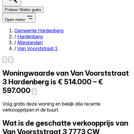
Probeer Walter gratis
Open menu
Gemeente Hardenberg
/
Hardenberg
Close menu
/
Marslanden
/
Van Voorststraat 3
Woningwaarde van
Van Voorststraat
Zelf kopen
Alles-in-één
3
Hardenberg is
€ 514.000 – €
Reviews
597.000
Prijzen
Log in
Volg gratis deze woning en bekijk alle recente
Probeer Walter gratis
verkoopprijzen in de buurt.
Wat is de geschatte verkoopprijs van
Van Voorststraat 3
7773 CW