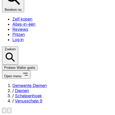
Bereken nu
Zelf kopen
Alles-in-één
Reviews
Prijzen
Log in
Zoeken
Probeer Walter gratis
Open menu
Gemeente Diemen
/
Diemen
Close menu
/
Schelpenhoek
/
Venusschelp 9