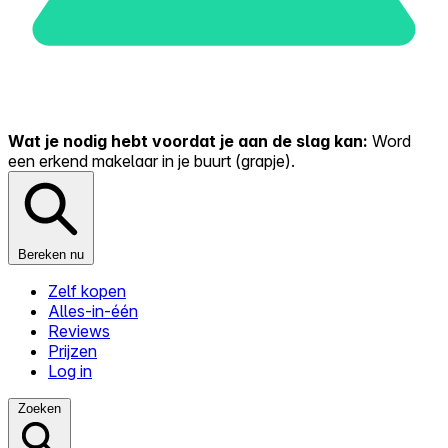
Wat je nodig hebt voordat je aan de slag kan:
Word
een erkend makelaar in je buurt (grapje).
Bereken nu
Zelf kopen
Alles-in-één
Reviews
Prijzen
Log in
Zoeken