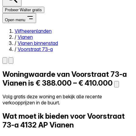
Probeer Walter gratis
Open menu
Vijfheerenlanden
/
Vianen
Close menu
/
Vianen binnenstad
/
Voorstraat 73-a
Woningwaarde van
Voorstraat 73-a
Zelf kopen
Alles-in-één
Vianen is
€ 388.000 – € 410.000
Reviews
Prijzen
Volg gratis deze woning en bekijk alle recente
verkoopprijzen in de buurt.
Log in
Probeer Walter gratis
Wat moet ik bieden voor Voorstraat
73-a
4132 AP Vianen