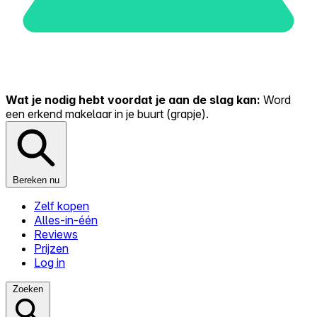
Wat je nodig hebt voordat je aan de slag kan:
Word
een erkend makelaar in je buurt (grapje).
Bereken nu
Zelf kopen
Alles-in-één
Reviews
Prijzen
Log in
Zoeken