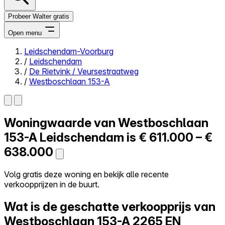
Probeer Walter gratis
Open menu
Leidschendam-Voorburg
/
Leidschendam
Close menu
/
De Rietvink / Veursestraatweg
/
Westboschlaan 153-A
Woningwaarde van
Westboschlaan
Zelf kopen
Alles-in-één
153-A
Leidschendam is
€ 611.000 – €
Reviews
638.000
Prijzen
Log in
Volg gratis deze woning en bekijk alle recente
Probeer Walter gratis
verkoopprijzen in de buurt.
Wat is de geschatte verkoopprijs van
Westboschlaan 153-A
2265 EN