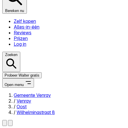
Bereken nu
Zelf kopen
Alles-in-één
Reviews
Prijzen
Log in
Zoeken
Probeer Walter gratis
Open menu
Gemeente Venray
/
Venray
Close menu
/
Oost
/
Wilhelminastraat 8