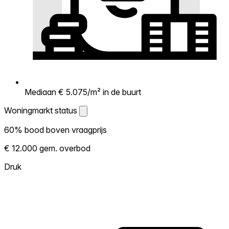
Mediaan € 5.075/m² in de buurt
Woningmarkt status
Woningmarkt status
60% bood boven vraagprijs
Laat zien hoe competitief de markt hier is.
€ 12.000 gem. overbod
Hoe meer woningen boven vraagprijs
verkopen, hoe heter. Heet? Verwacht
Druk
concurrentie en overweeg boven vraagprijs
te bieden. Koud? Meer ruimte om te
onderhandelen. Gebaseerd op 113
transacties in de afgelopen 12 maanden in
deze buurt.