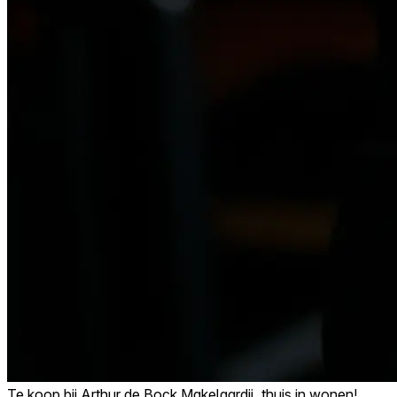
Te koop bij
Arthur de Bock Makelaardij, thuis in wonen!