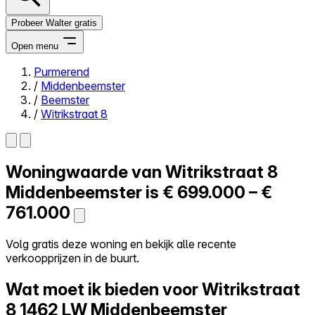
Probeer Walter gratis
Open menu
Purmerend
/
Middenbeemster
Close menu
/
Beemster
/
Witrikstraat 8
Woningwaarde van
Witrikstraat 8
Zelf kopen
Alles-in-één
Middenbeemster is
€ 699.000 – €
Reviews
761.000
Prijzen
Log in
Volg gratis deze woning en bekijk alle recente
Probeer Walter gratis
verkoopprijzen in de buurt.
Wat moet ik bieden voor Witrikstraat
8
1462 LW Middenbeemster