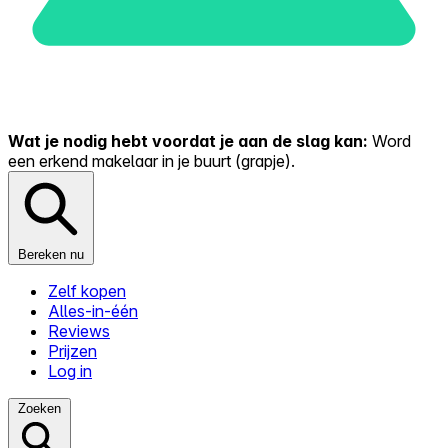
Wat je nodig hebt voordat je aan de slag kan:
Word
een erkend makelaar in je buurt (grapje).
Bereken nu
Zelf kopen
Alles-in-één
Reviews
Prijzen
Log in
Zoeken