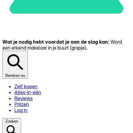
Wat je nodig hebt voordat je aan de slag kan:
Word
een erkend makelaar in je buurt (grapje).
Bereken nu
Zelf kopen
Alles-in-één
Reviews
Prijzen
Log in
Zoeken