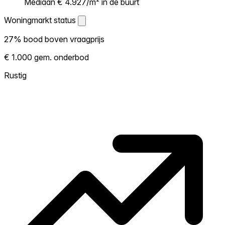
Mediaan € 4.927/m² in de buurt
Woningmarkt status
Woningmarkt status
27% bood boven vraagprijs
Laat zien hoe competitief de markt hier is.
€ 1.000 gem. onderbod
Hoe meer woningen boven vraagprijs
verkopen, hoe heter. Heet? Verwacht
Rustig
concurrentie en overweeg boven vraagprijs
te bieden. Koud? Meer ruimte om te
onderhandelen. Gebaseerd op 11 transacties
in de afgelopen 12 maanden in deze buurt.