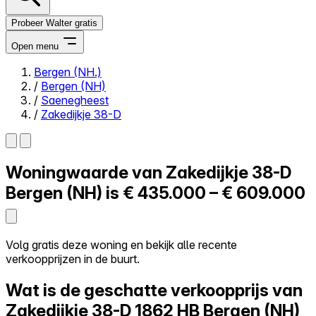
Probeer Walter gratis
Open menu
Bergen (NH.)
/
Bergen (NH)
Close menu
/
Saenegheest
/
Zakedijkje 38-D
Woningwaarde van
Zakedijkje 38-D
Zelf kopen
Alles-in-één
Bergen (NH) is
€ 435.000 – € 609.000
Reviews
Prijzen
Log in
Volg gratis deze woning en bekijk alle recente
Probeer Walter gratis
verkoopprijzen in de buurt.
Wat is de geschatte verkoopprijs van
Zakedijkje 38-D
1862 HB Bergen (NH)