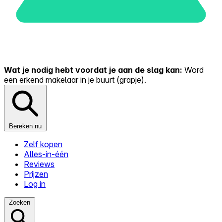
Wat je nodig hebt voordat je aan de slag kan:
Word
een erkend makelaar in je buurt (grapje).
Bereken nu
Zelf kopen
Alles-in-één
Reviews
Prijzen
Log in
Zoeken