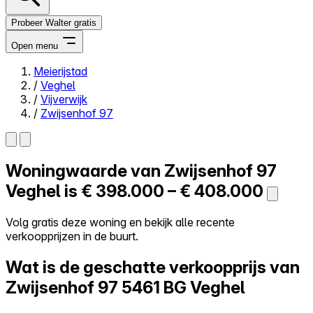
Probeer Walter gratis
Open menu
Meierijstad
/
Veghel
Close menu
/
Vijverwijk
/
Zwijsenhof 97
Woningwaarde van
Zwijsenhof 97
Zelf kopen
Alles-in-één
Veghel is
€ 398.000 – € 408.000
Reviews
Prijzen
Volg gratis deze woning en bekijk alle recente
verkoopprijzen in de buurt.
Log in
Probeer Walter gratis
Wat is de geschatte verkoopprijs van
Zwijsenhof 97
5461 BG Veghel