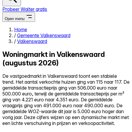
Probeer Walter gratis
Open menu
Home
/
Gemeente Valkenswaard
Close menu
/
Valkenswaard
Woningmarkt in Valkenswaard
(augustus 2026)
Zelf kopen
De vastgoedmarkt in Valkenswaard toont een stabiele
Alles-in-één
trend. Het aantal verkochte huizen ging van 115 naar 117. De
Reviews
gemiddelde transactieprijs ging van 506.000 euro naar
Prijzen
500.000 euro, terwijl de gemiddelde transactieprijs per m²
ging van 4.221 euro naar 4.351 euro. De gemiddelde
Log in
vraagprijs ging van 491.000 euro naar 490.000 euro. De
Probeer Walter gratis
gemiddelde WOZ-waarde dit jaar is 5.000 euro hoger dan
vorig jaar. Deze cijfers wijzen op een dynamische markt met
een lichte verschuiving in prijzen en verkoopactiviteit.