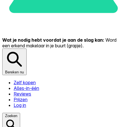
Wat je nodig hebt voordat je aan de slag kan:
Word
een erkend makelaar in je buurt (grapje).
Bereken nu
Zelf kopen
Alles-in-één
Reviews
Prijzen
Log in
Zoeken