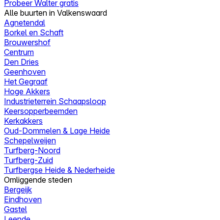
Probeer Walter gratis
Alle buurten in Valkenswaard
Agnetendal
Borkel en Schaft
Brouwershof
Centrum
Den Dries
Geenhoven
Het Gegraaf
Hoge Akkers
Industrieterrein Schaapsloop
Keersopperbeemden
Kerkakkers
Oud-Dommelen & Lage Heide
Schepelweijen
Turfberg-Noord
Turfberg-Zuid
Turfbergse Heide & Nederheide
Omliggende steden
Bergeijk
Eindhoven
Gastel
Leende