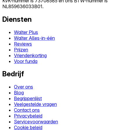
KvK-nummer is 73708585 en ons BTW-nummer is
NL859636033B01.
Diensten
Walter Plus
Walter Alles-in-één
Reviews
Prijzen
Vriendenkorting
Voor funda
Bedrijf
Over ons
Blog
Begrippenlijst
Veelgestelde vragen
Contact ons
Privacybeleid
Servicevoorwaarden
Cookie beleid