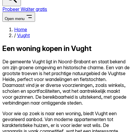
Probeer Walter gratis
Open menu
Home
/
Vught
Close menu
Een woning kopen in Vught
De gemeente Vught ligt in Noord-Brabant en staat bekend
om zijn groene omgeving en historische charme. Een van de
Zelf kopen
grootste troeven is het prachtige natuurgebied de Vughtse
Alles-in-één
Heide, perfect voor wandelingen en fietstochten.
Reviews
Daarnaast vind je er diverse voorzieningen, zoals winkels,
Prijzen
scholen en sportfaciliteiten, wat het aantrekkelijk maakt
voor gezinnen. De bereikbaarheid is uitstekend, met goede
Log in
verbindingen naar omliggende steden.
Probeer Walter gratis
Voor wie op zoek is naar een woning, biedt Vught een
gevarieerd aanbod. Van moderne appartementen tot
karakteristieke huizen, er is voor ieder wat wils. De
vraagprijs is vaak competitief, wat het een interessante