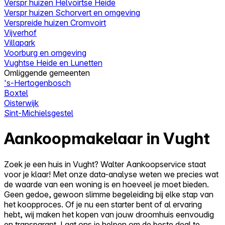
Verspr huizen Helvoirtse Heide
Verspr huizen Schorvert en omgeving
Verspreide huizen Cromvoirt
Vijverhof
Villapark
Voorburg en omgeving
Vughtse Heide en Lunetten
Omliggende gemeenten
's-Hertogenbosch
Boxtel
Oisterwijk
Sint-Michielsgestel
Aankoopmakelaar in Vught
Zoek je een huis in Vught? Walter Aankoopservice staat
voor je klaar! Met onze data-analyse weten we precies wat
de waarde van een woning is en hoeveel je moet bieden.
Geen gedoe, gewoon slimme begeleiding bij elke stap van
het koopproces. Of je nu een starter bent of al ervaring
hebt, wij maken het kopen van jouw droomhuis eenvoudig
en transparant. Laat ons je helpen om de beste deal te