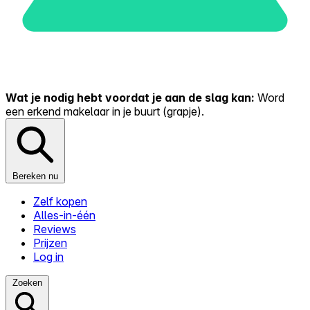
Wat je nodig hebt voordat je aan de slag kan:
Word
een erkend makelaar in je buurt (grapje).
Bereken nu
Zelf kopen
Alles-in-één
Reviews
Prijzen
Log in
Zoeken