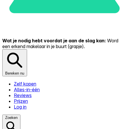
Wat je nodig hebt voordat je aan de slag kan:
Word
een erkend makelaar in je buurt (grapje).
Bereken nu
Zelf kopen
Alles-in-één
Reviews
Prijzen
Log in
Zoeken