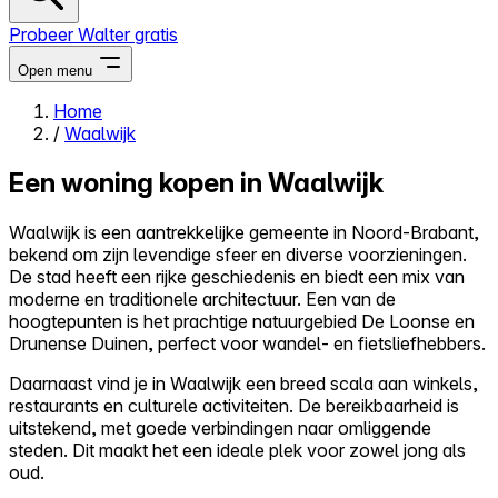
Probeer Walter gratis
Open menu
Home
/
Waalwijk
Close menu
Een woning kopen in Waalwijk
Waalwijk is een aantrekkelijke gemeente in Noord-Brabant,
bekend om zijn levendige sfeer en diverse voorzieningen.
Zelf kopen
De stad heeft een rijke geschiedenis en biedt een mix van
Alles-in-één
moderne en traditionele architectuur. Een van de
Reviews
hoogtepunten is het prachtige natuurgebied De Loonse en
Prijzen
Drunense Duinen, perfect voor wandel- en fietsliefhebbers.
Log in
Daarnaast vind je in Waalwijk een breed scala aan winkels,
Probeer Walter gratis
restaurants en culturele activiteiten. De bereikbaarheid is
uitstekend, met goede verbindingen naar omliggende
steden. Dit maakt het een ideale plek voor zowel jong als
oud.