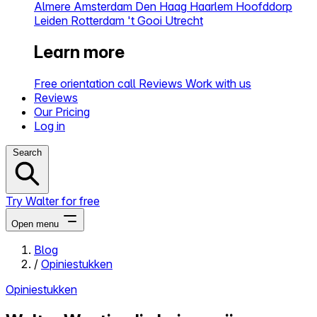
Almere
Amsterdam
Den Haag
Haarlem
Hoofddorp
Leiden
Rotterdam
't Gooi
Utrecht
Learn more
Free orientation call
Reviews
Work with us
Reviews
Our Pricing
Log in
Search
Try Walter for free
Open menu
Blog
/
Opiniestukken
Close menu
Opiniestukken