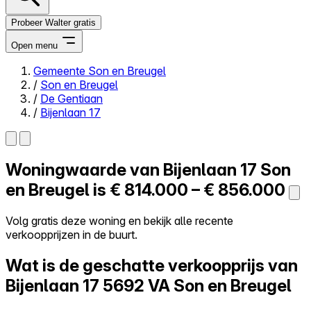
Probeer Walter gratis
Open menu
Gemeente Son en Breugel
/
Son en Breugel
Close menu
/
De Gentiaan
/
Bijenlaan 17
Woningwaarde van
Bijenlaan 17
Son
Zelf kopen
Alles-in-één
en Breugel is
€ 814.000 – € 856.000
Reviews
Prijzen
Volg gratis deze woning en bekijk alle recente
verkoopprijzen in de buurt.
Log in
Probeer Walter gratis
Wat is de geschatte verkoopprijs van
Bijenlaan 17
5692 VA Son en Breugel