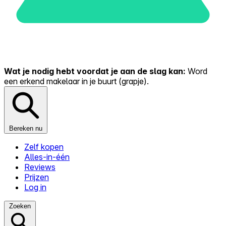
Wat je nodig hebt voordat je aan de slag kan:
Word
een erkend makelaar in je buurt (grapje).
Bereken nu
Zelf kopen
Alles-in-één
Reviews
Prijzen
Log in
Zoeken