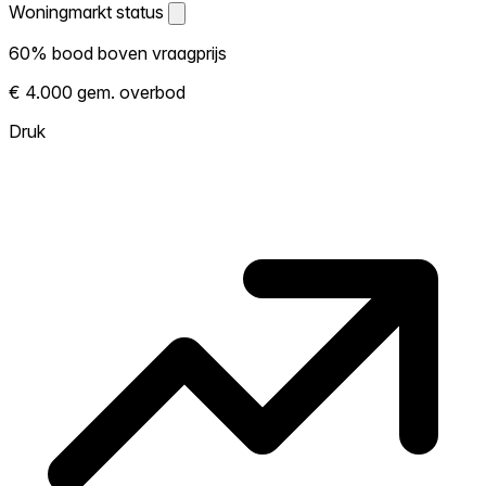
Woningmarkt status
Woningmarkt status
60% bood boven vraagprijs
Laat zien hoe competitief de markt hier is.
€ 4.000 gem. overbod
Hoe meer woningen boven vraagprijs
verkopen, hoe heter. Heet? Verwacht
Druk
concurrentie en overweeg boven vraagprijs
te bieden. Koud? Meer ruimte om te
onderhandelen. Gebaseerd op 15
transacties in de afgelopen 12 maanden in
deze buurt.