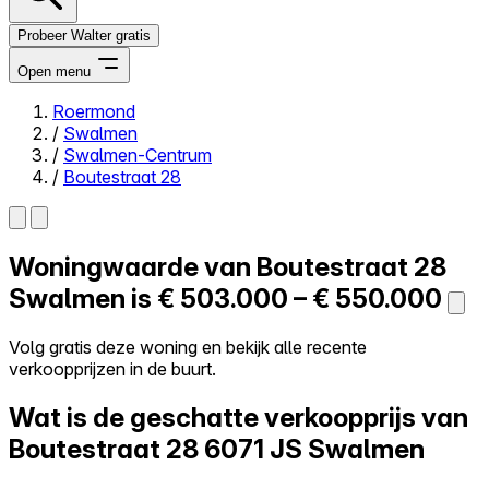
Probeer Walter gratis
Open menu
Roermond
/
Swalmen
Close menu
/
Swalmen-Centrum
/
Boutestraat 28
Woningwaarde van
Boutestraat 28
Zelf kopen
Alles-in-één
Swalmen is
€ 503.000 – € 550.000
Reviews
Prijzen
Volg gratis deze woning en bekijk alle recente
verkoopprijzen in de buurt.
Log in
Probeer Walter gratis
Wat is de geschatte verkoopprijs van
Boutestraat 28
6071 JS Swalmen