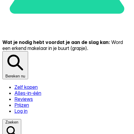
Wat je nodig hebt voordat je aan de slag kan:
Word
een erkend makelaar in je buurt (grapje).
Bereken nu
Zelf kopen
Alles-in-één
Reviews
Prijzen
Log in
Zoeken