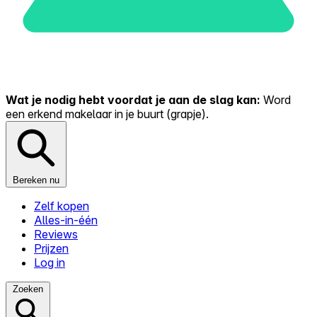
Wat je nodig hebt voordat je aan de slag kan:
Word
een erkend makelaar in je buurt (grapje).
Bereken nu
Zelf kopen
Alles-in-één
Reviews
Prijzen
Log in
Zoeken