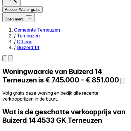
Probeer Walter gratis
Open menu
Gemeente Terneuzen
/
Terneuzen
Close menu
/
Othene
/
Buizerd 14
Woningwaarde van
Buizerd 14
Zelf kopen
Alles-in-één
Terneuzen is
€ 745.000 – € 851.000
Reviews
Prijzen
Volg gratis deze woning en bekijk alle recente
verkoopprijzen in de buurt.
Log in
Probeer Walter gratis
Wat is de geschatte verkoopprijs van
Buizerd 14
4533 GK Terneuzen