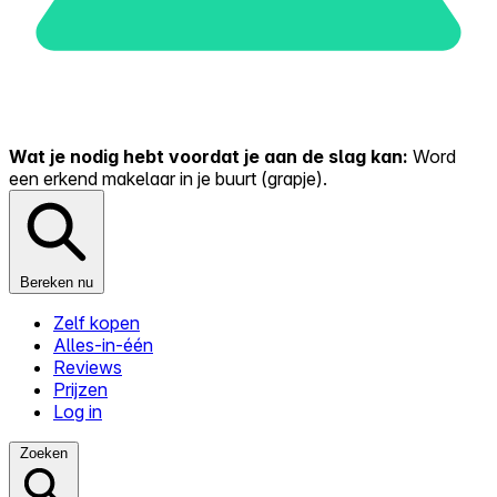
Wat je nodig hebt voordat je aan de slag kan:
Word
een erkend makelaar in je buurt (grapje).
Bereken nu
Zelf kopen
Alles-in-één
Reviews
Prijzen
Log in
Zoeken