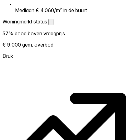
Mediaan € 4.060/m² in de buurt
Woningmarkt status
Woningmarkt status
57% bood boven vraagprijs
Laat zien hoe competitief de markt hier is.
€ 9.000 gem. overbod
Hoe meer woningen boven vraagprijs
verkopen, hoe heter. Heet? Verwacht
Druk
concurrentie en overweeg boven vraagprijs
te bieden. Koud? Meer ruimte om te
onderhandelen. Gebaseerd op 116
transacties in de afgelopen 12 maanden in
deze buurt.