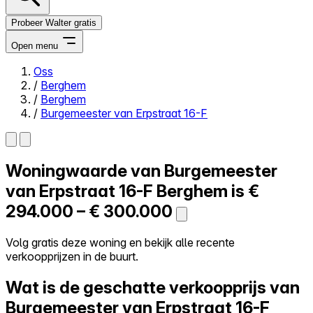
Probeer Walter gratis
Open menu
Oss
/
Berghem
Close menu
/
Berghem
/
Burgemeester van Erpstraat 16-F
Woningwaarde van
Burgemeester
Zelf kopen
Alles-in-één
van Erpstraat 16-F
Berghem is
€
Reviews
294.000 – € 300.000
Prijzen
Log in
Volg gratis deze woning en bekijk alle recente
Probeer Walter gratis
verkoopprijzen in de buurt.
Wat is de geschatte verkoopprijs van
Burgemeester van Erpstraat 16-F