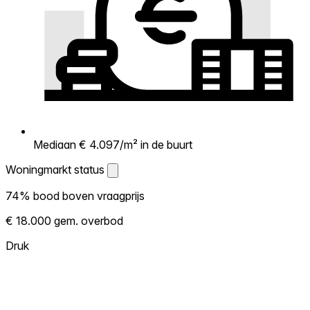
Mediaan € 4.097/m² in de buurt
Woningmarkt status
Woningmarkt status
74% bood boven vraagprijs
Laat zien hoe competitief de markt hier is.
€ 18.000 gem. overbod
Hoe meer woningen boven vraagprijs
verkopen, hoe heter. Heet? Verwacht
Druk
concurrentie en overweeg boven vraagprijs
te bieden. Koud? Meer ruimte om te
onderhandelen. Gebaseerd op 38
transacties in de afgelopen 12 maanden in
deze buurt.