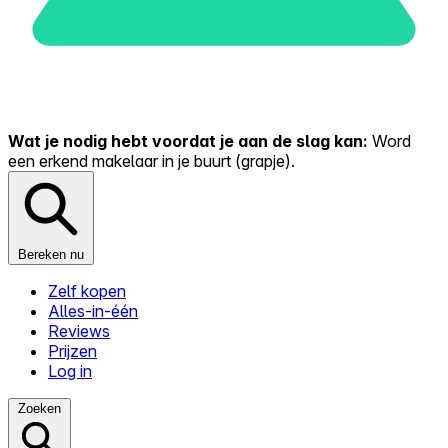
Wat je nodig hebt voordat je aan de slag kan:
Word
een erkend makelaar in je buurt (grapje).
Bereken nu
Zelf kopen
Alles-in-één
Reviews
Prijzen
Log in
Zoeken