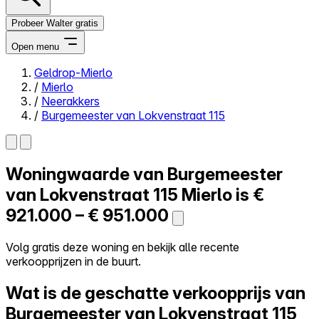
Probeer Walter gratis
Open menu
Geldrop-Mierlo
/
Mierlo
Close menu
/
Neerakkers
/
Burgemeester van Lokvenstraat 115
Woningwaarde van
Burgemeester
Zelf kopen
Alles-in-één
van Lokvenstraat 115
Mierlo is
€
Reviews
921.000 – € 951.000
Prijzen
Log in
Volg gratis deze woning en bekijk alle recente
Probeer Walter gratis
verkoopprijzen in de buurt.
Wat is de geschatte verkoopprijs van
Burgemeester van Lokvenstraat 115