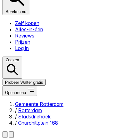
Bereken nu
Zelf kopen
Alles-in-één
Reviews
Prijzen
Log in
Zoeken
Probeer Walter gratis
Open menu
Gemeente Rotterdam
/
Rotterdam
Close menu
/
Stadsdriehoek
/
Churchillplein 168