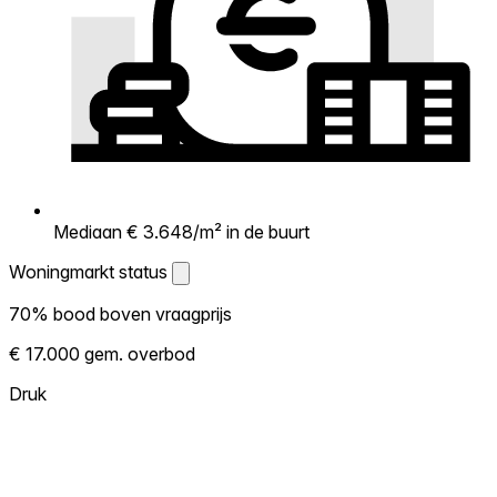
Mediaan € 3.648/m² in de buurt
Woningmarkt status
Woningmarkt status
70% bood boven vraagprijs
Laat zien hoe competitief de markt hier is.
€ 17.000 gem. overbod
Hoe meer woningen boven vraagprijs
verkopen, hoe heter. Heet? Verwacht
Druk
concurrentie en overweeg boven vraagprijs
te bieden. Koud? Meer ruimte om te
onderhandelen. Gebaseerd op 30
transacties in de afgelopen 12 maanden in
deze buurt.