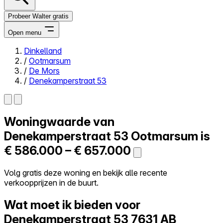
Probeer Walter gratis
Open menu
Dinkelland
/
Ootmarsum
Close menu
/
De Mors
/
Denekamperstraat 53
Woningwaarde van
Zelf kopen
Alles-in-één
Denekamperstraat 53
Ootmarsum is
Reviews
€ 586.000 – € 657.000
Prijzen
Log in
Volg gratis deze woning en bekijk alle recente
Probeer Walter gratis
verkoopprijzen in de buurt.
Wat moet ik bieden voor
Denekamperstraat 53
7631 AB