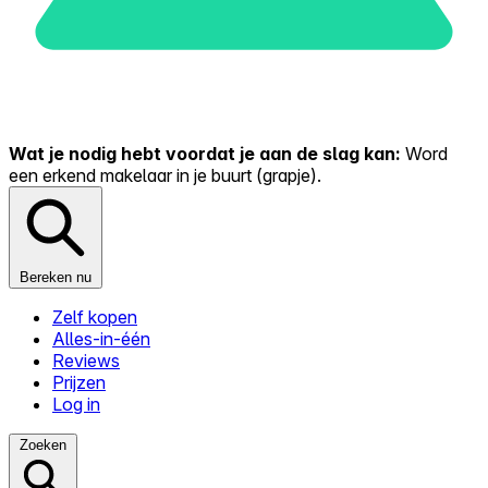
Wat je nodig hebt voordat je aan de slag kan:
Word
een erkend makelaar in je buurt (grapje).
Bereken nu
Zelf kopen
Alles-in-één
Reviews
Prijzen
Log in
Zoeken