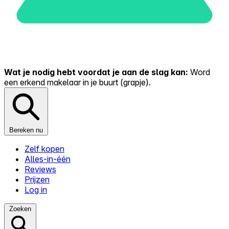
Wat je nodig hebt voordat je aan de slag kan:
Word
een erkend makelaar in je buurt (grapje).
Bereken nu
Zelf kopen
Alles-in-één
Reviews
Prijzen
Log in
Zoeken