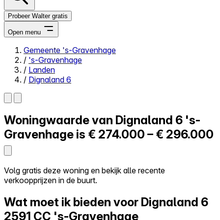
Probeer Walter gratis
Open menu
Gemeente 's-Gravenhage
/
's-Gravenhage
Close menu
/
Landen
/
Dignaland 6
Woningwaarde van
Dignaland 6
's-
Zelf kopen
Alles-in-één
Gravenhage is
€ 274.000 – € 296.000
Reviews
Prijzen
Log in
Volg gratis deze woning en bekijk alle recente
Probeer Walter gratis
verkoopprijzen in de buurt.
Wat moet ik bieden voor Dignaland 6
2591 CC 's-Gravenhage