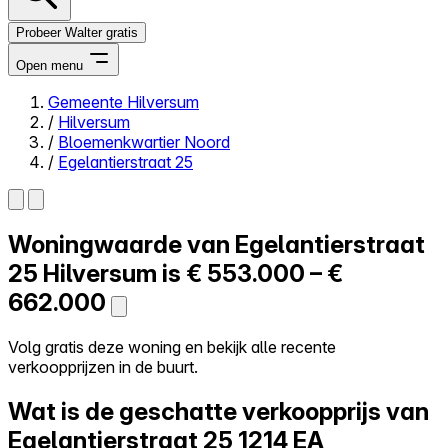
Probeer Walter gratis
Open menu
Gemeente Hilversum
/
Hilversum
Close menu
/
Bloemenkwartier Noord
/
Egelantierstraat 25
Woningwaarde van
Egelantierstraat
Zelf kopen
Alles-in-één
25
Hilversum is
€ 553.000 – €
Reviews
662.000
Prijzen
Log in
Volg gratis deze woning en bekijk alle recente
Probeer Walter gratis
verkoopprijzen in de buurt.
Wat is de geschatte verkoopprijs van
Egelantierstraat 25
1214 EA