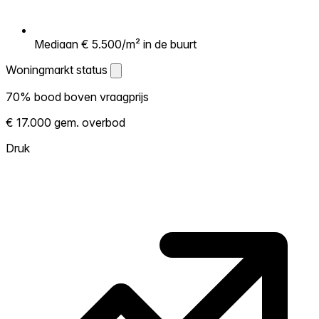
Mediaan € 5.500/m² in de buurt
Woningmarkt status
Woningmarkt status
70% bood boven vraagprijs
Laat zien hoe competitief de markt hier is.
€ 17.000 gem. overbod
Hoe meer woningen boven vraagprijs
verkopen, hoe heter. Heet? Verwacht
Druk
concurrentie en overweeg boven vraagprijs
te bieden. Koud? Meer ruimte om te
onderhandelen. Gebaseerd op 69
transacties in de afgelopen 12 maanden in
deze buurt.