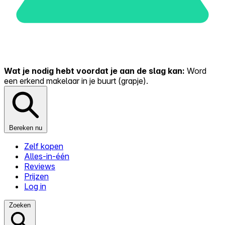
Wat je nodig hebt voordat je aan de slag kan:
Word
een erkend makelaar in je buurt (grapje).
Bereken nu
Zelf kopen
Alles-in-één
Reviews
Prijzen
Log in
Zoeken