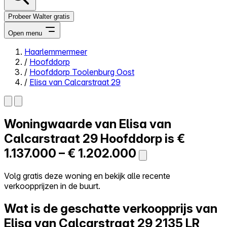
Probeer Walter gratis
Open menu
Haarlemmermeer
/
Hoofddorp
Close menu
/
Hoofddorp Toolenburg Oost
/
Elisa van Calcarstraat 29
Woningwaarde van
Elisa van
Zelf kopen
Alles-in-één
Calcarstraat 29
Hoofddorp is
€
Reviews
1.137.000 – € 1.202.000
Prijzen
Log in
Volg gratis deze woning en bekijk alle recente
Probeer Walter gratis
verkoopprijzen in de buurt.
Wat is de geschatte verkoopprijs van
Elisa van Calcarstraat 29
2135 LR