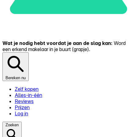
Wat je nodig hebt voordat je aan de slag kan:
Word
een erkend makelaar in je buurt (grapje).
Bereken nu
Zelf kopen
Alles-in-één
Reviews
Prijzen
Log in
Zoeken