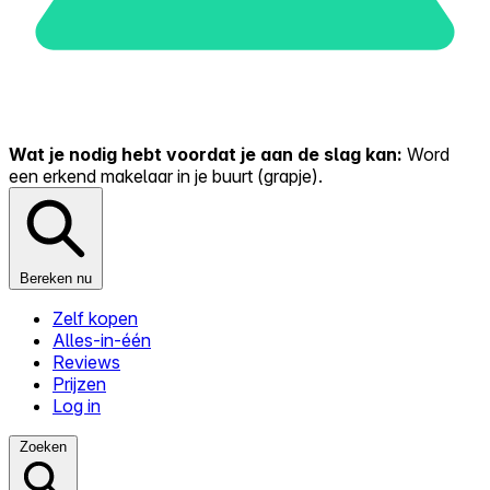
Wat je nodig hebt voordat je aan de slag kan:
Word
een erkend makelaar in je buurt (grapje).
Bereken nu
Zelf kopen
Alles-in-één
Reviews
Prijzen
Log in
Zoeken