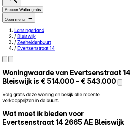
Probeer Walter gratis
Open menu
Lansingerland
/
Bleiswijk
Close menu
/
Zeeheldenbuurt
/
Evertsenstraat 14
Woningwaarde van
Evertsenstraat 14
Zelf kopen
Alles-in-één
Bleiswijk is
€ 514.000 – € 543.000
Reviews
Prijzen
Volg gratis deze woning en bekijk alle recente
verkoopprijzen in de buurt.
Log in
Probeer Walter gratis
Wat moet ik bieden voor
Evertsenstraat 14
2665 AE Bleiswijk